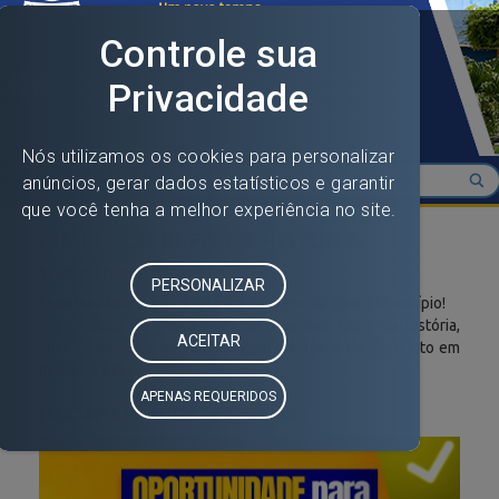
Open toolbar
Toggle navigation
O MELHOR REFIS DA HISTÓRIA
14 DE OUTUBRO DE 2025
Oportunidade Imperdível para ficar em dia com o Município!
A prefeitura de Coaraci lançou o melhor REFIS da história,
você pode quitar seu débito com até 100% de desconto em
multas e juros.
PROCURE A PREFEITURA E SAIBA MAIS.