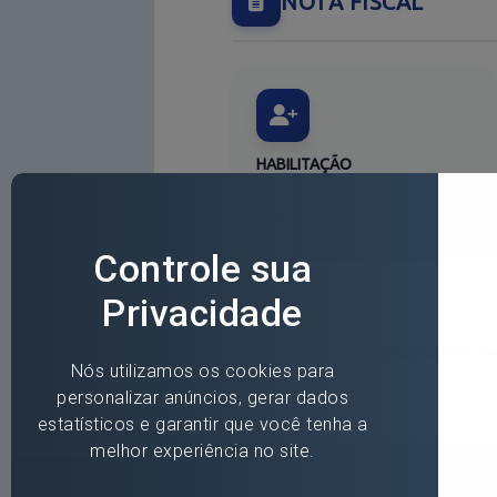
NOTA FISCAL
HABILITAÇÃO
Cadastro PF/PJ - Notas Fiscais
Solicitar