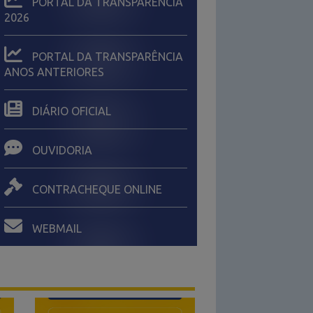
PORTAL DA TRANSPARÊNCIA
2026
ONSULTA PÚBLICA – LOA 2026
PORTAL DA TRANSPARÊNCIA
ANOS ANTERIORES
 de julho de 2025
DIÁRIO OFICIAL
OUVIDORIA
CONTRACHEQUE ONLINE
WEBMAIL