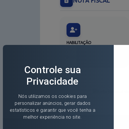
NOTA FISCAL
HABILITAÇÃO
Cadastro PF/PJ - Notas Fiscais
Solicitar