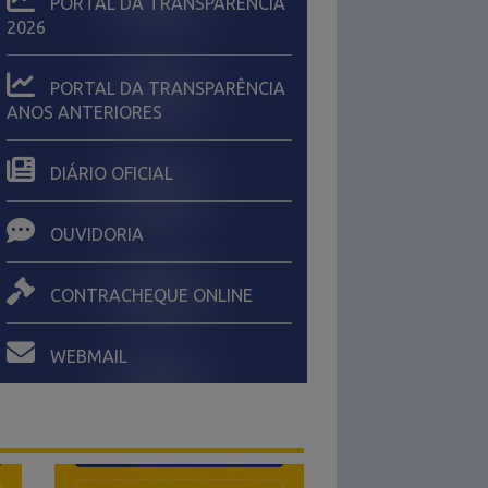
PORTAL DA TRANSPARÊNCIA
2026
ONSULTA PÚBLICA – LOA 2026
PORTAL DA TRANSPARÊNCIA
ANOS ANTERIORES
 de julho de 2025
DIÁRIO OFICIAL
OUVIDORIA
CONTRACHEQUE ONLINE
WEBMAIL